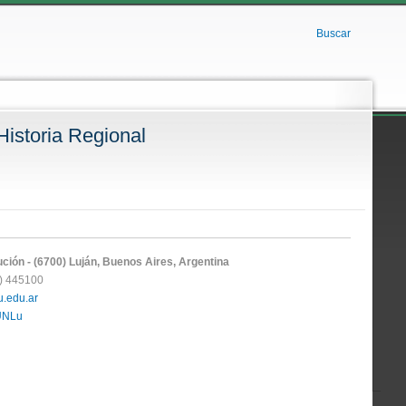
Buscar
Historia Regional
ción - (6700) Luján, Buenos Aires, Argentina
3) 445100
.edu.ar
 UNLu